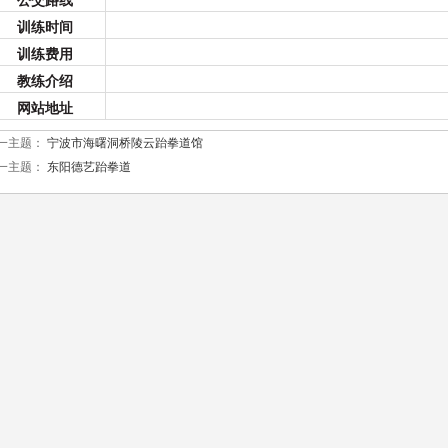
公交路线
训练时间
训练费用
教练介绍
网站地址
一主题：
宁波市海曙洞桥陵云跆拳道馆
一主题：
东阳德艺跆拳道