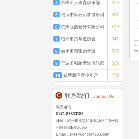
温州正人体育俱乐部
916
临海市风云跆拳道培训
621
杭州泓熙健身有限公司
579
绍兴市跆拳道协会
541
上
丽水市谢谢跆拳道
526
下
宁波甬城跆拳道俱乐部
521
钱塘新区青少年宫
470
宁波正则体育发展有限
452
联系我们
Contact Us
杭州市下城区慧江南青
437
联系电话
建德市博凯跆拳道训练
409
0571-87633182
地址：杭州市拱墅区体育场路210号杭
金华尚德跆拳道培训有
403
州体育馆B楼203室
Email：zjtaekwondo@163.com
湖州格斗士跆拳道体育
382