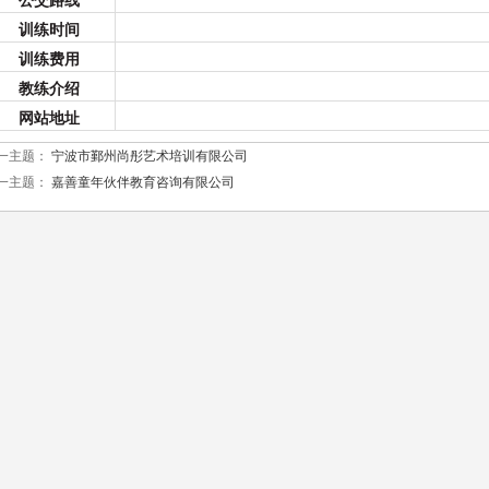
公交路线
训练时间
训练费用
教练介绍
网站地址
一主题：
宁波市鄞州尚彤艺术培训有限公司
一主题：
嘉善童年伙伴教育咨询有限公司